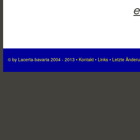
e
© by Lacerta-bavaria 2004 - 2013 •
Kontakt
•
Links
•
Letzte Änder