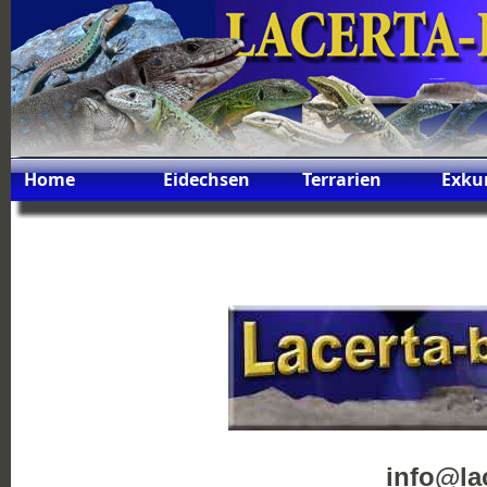
Home
Eidechsen
Terrarien
Exku
info@la