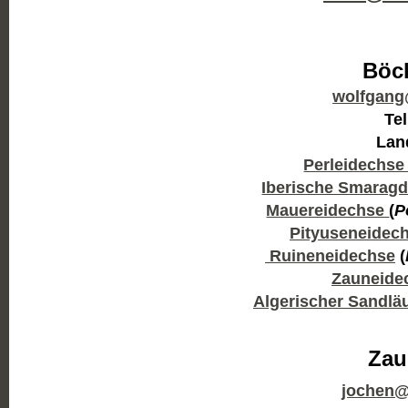
Böc
wolfgang
Tel
  Lan
Perleidechse
Iberische Smaragd
Mauereidechse 
(
P
Pityuseneidec
 Ruineneidechse
 (
Zauneide
Algerischer Sandlä
jochen@