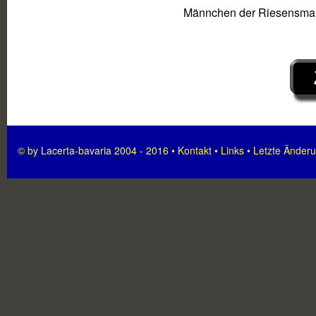
Männchen der Riesensma
© by Lacerta-bavaria 2004 - 2016 •
Kontakt
•
Links
•
Letzte Änder