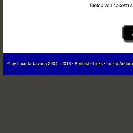
Biotop von
Lacerta s
© by Lacerta-bavaria 2004 - 2016 •
Kontakt
•
Links
•
Letzte Änder