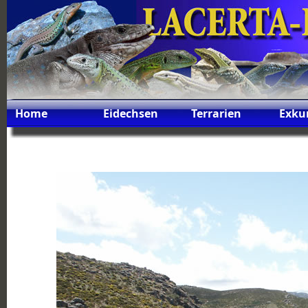
Home
Eidechsen
Terrarien
Exku