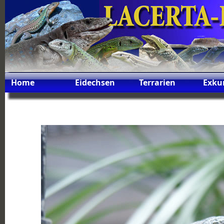
Home
Eidechsen
Terrarien
Exku