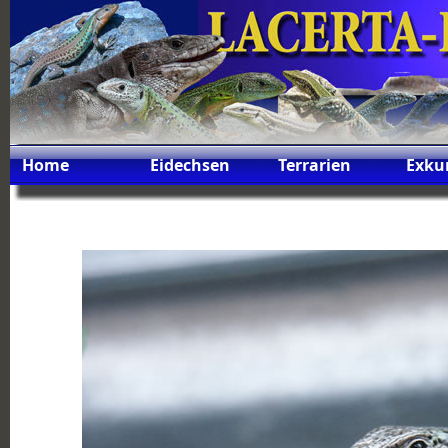
Home
Eidechsen
Terrarien
Exku