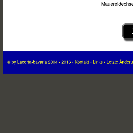
Mauereidechs
© by Lacerta-bavaria 2004 - 2016 •
Kontakt
•
Links
•
Letzte Änder