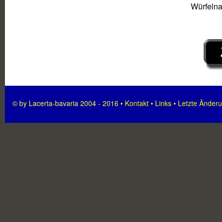
Würfelna
© by Lacerta-bavaria 2004 - 2016 •
Kontakt
•
Links
•
Letzte Änder