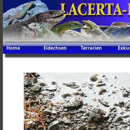
Home
Eidechsen
Terrarien
Exku