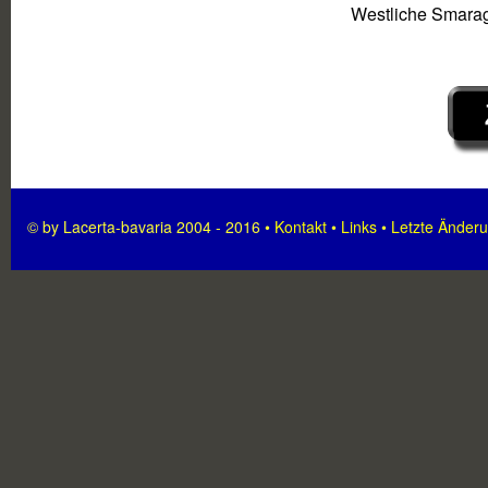
Westliche Smara
© by Lacerta-bavaria 2004 - 2016 •
Kontakt
•
Links
•
Letzte Änder