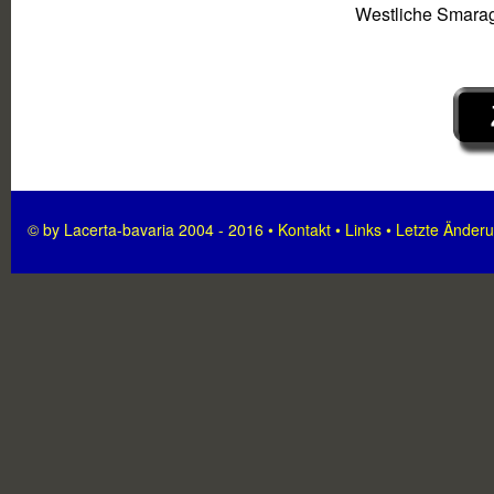
Westliche Smara
© by Lacerta-bavaria 2004 - 2016 •
Kontakt
•
Links
•
Letzte Änder