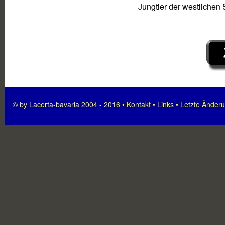
Jungtier der westliche
© by Lacerta-bavaria 2004 - 2016 •
Kontakt
•
Links
•
Letzte Änder