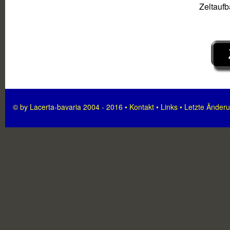
Zeltauf
© by Lacerta-bavaria 2004 - 2016 •
Kontakt
•
Links
•
Letzte Änder